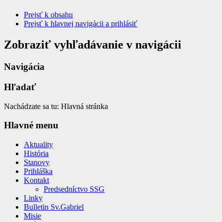
Prejsť k obsahu
Prejsť k hlavnej navigácii a prihlásiť
Zobraziť vyhľadávanie v navigácii
Navigácia
Hľadať
Nachádzate sa tu:
Hlavná stránka
Hlavné menu
Aktuality
História
Stanovy
Prihláška
Kontakt
Predsedníctvo SSG
Linky
Bulletin Sv.Gabriel
Misie