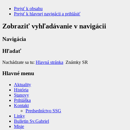
Prejsť k obsahu
Prejsť k hlavnej navigácii a prihlásiť
Zobraziť vyhľadávanie v navigácii
Navigácia
Hľadať
Nachádzate sa tu:
Hlavná stránka
Známky SR
Hlavné menu
Aktuality
História
Stanovy
Prihláška
Kontakt
Predsedníctvo SSG
Linky
Bulletin Sv.Gabriel
Misie